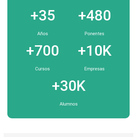
+35
+480
Años
Ponentes
+700
+10K
Cursos
Empresas
+30K
Alumnos